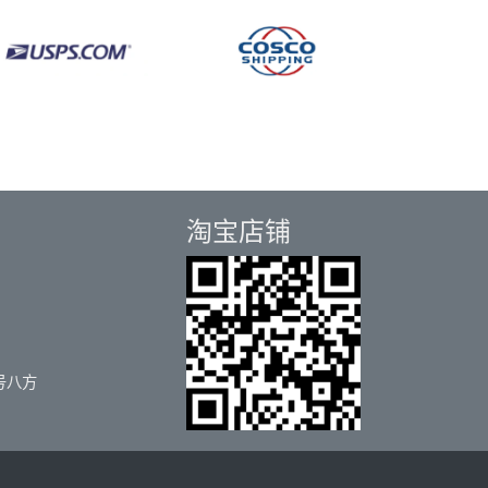
淘宝店铺
号八方